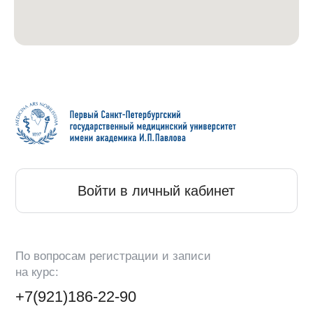
По вопросам регистрации и записи
на курс:
+7(921)186-22-90
По вопросам участия в выставке:
+7(921)576-83-82
О школах
Школа КардиоЭндокринологии
Школа липидного обмена
Спикеры
Фотогалерея
Контакты